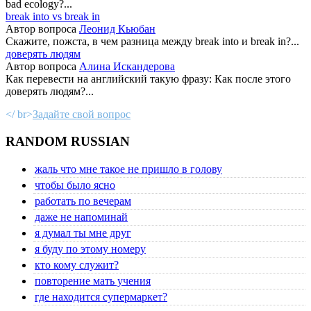
bad ecology?...
break into vs break in
Автор вопроса
Леонид Кьюбан
Скажите, пожста, в чем разница между break into и break in?...
доверять людям
Автор вопроса
Алина Искандерова
Как перевести на английский такую фразу: Как после этого
доверять людям?...
</ br>
Задайте свой вопрос
RANDOM RUSSIAN
жаль что мне такое не пришло в голову
чтобы было ясно
работать по вечерам
даже не напоминай
я думал ты мне друг
я буду по этому номеру
кто кому служит?
повторение мать учения
где находится супермаркет?