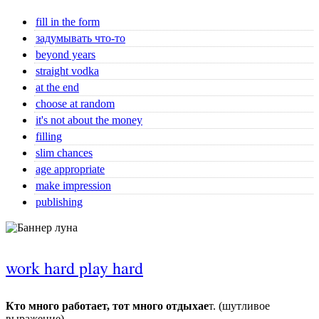
fill in the form
задумывать что-то
beyond years
straight vodka
at the end
choose at random
it's not about the money
filling
slim chances
age appropriate
make impression
publishing
work hard play hard
Кто много работает, тот много отдыхае
т. (шутливое
выражение)