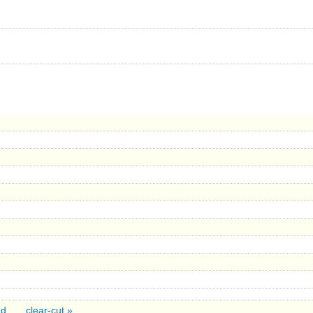
nd
clear-cut »