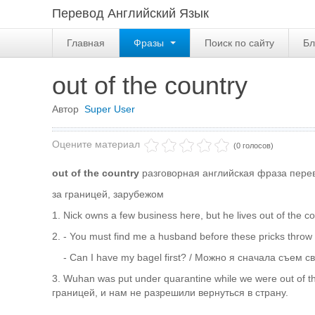
Перевод Английский Язык
Главная
Фразы
Поиск по сайту
Бл
out of the country
Автор
Super User
Оцените материал
(0 голосов)
out of the country
разговорная английская фраза пере
за границей, зарубежом
1. Nick owns a few business here, but he lives out of t
2. - You must find me a husband before these pricks thr
- Can I have my bagel first? / Можно я сначала съем с
3. Wuhan was put under quarantine while we were out of 
границей, и нам не разрешили вернуться в страну.