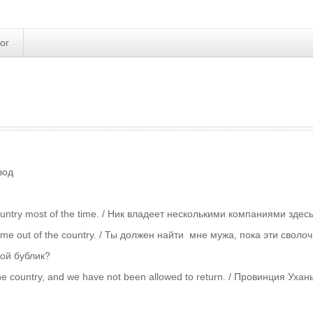
ог
вод
he country most of the time. / Ник владеет несколькими компаниями з
ow me out of the country. / Ты должен найти мне мужа, пока эти свол
вой бублик?
the country, and we have not been allowed to return. / Провинция У