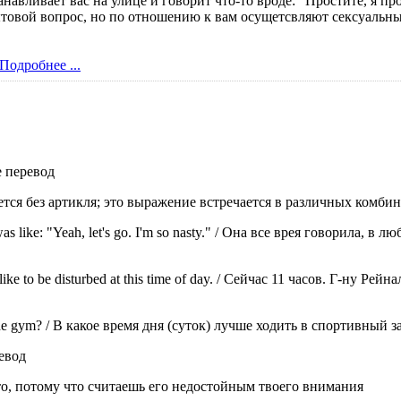
вливает вас на улице и говорит что-то вроде: "Простите, я прос
бытовой вопрос, но по отношению к вам осущетсвляют сексуальны
Подробнее ...
 перевод
ется без артикля; это выражение встречается в различных комби
 was like: "Yeah, let's go. I'm so nasty." / Она все врея говорила, в 
t like to be disturbed at this time of day. / Сейчас 11 часов. Г-ну Рей
it the gym? / В какое время дня (суток) лучше ходить в спортивный з
евод
-то, потому что считаешь его недостойным твоего внимания