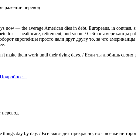
выражение перевод
ays now — the average American dies in debt. Europeans, in contrast, s
pete for — healthcare, retirement, and so on. / Сейчас американцы
оборот европейцы просто дали друг другу то, за что американц
ее.
uldn't make them work until their dying days. / Если ты любишь свои
Подробнее ...
 перевод
 take things day by day. / Все выглядит прекрасно, но я все же не тор