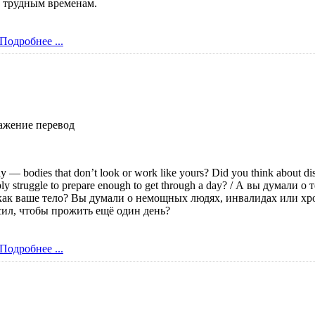
к трудным временам.
Подробнее ...
ажение перевод
y — bodies that don’t look or work like yours? Did you think about di
mply struggle to prepare enough to get through a day? / А вы думали 
ак ваше тело? Вы думали о немощных людях, инвалидах или хро
сил, чтобы прожить ещё один день?
Подробнее ...