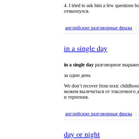
4. I tried to ask him a few questions
отмахнулся.
английские разговорные фразы
in a single day
in a single day
разговорное выраже
за один день
We don’t recover from toxic childhoods 
можем вылечиться от токсичного де
и терпения.
английские разговорные фразы
day or night