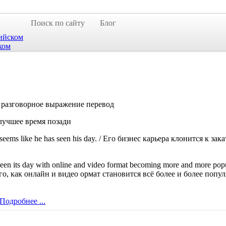
Поиск по сайту
Блог
ийском
ком
разговорное выражение перевод
лучшее время позади
 It seems like he has seen his day. / Его бизнес карьера клонится к 
 seen its day with online and video format becoming more and more 
го, как онлайн и видео ормат становится всё более и более попу
Подробнее ...