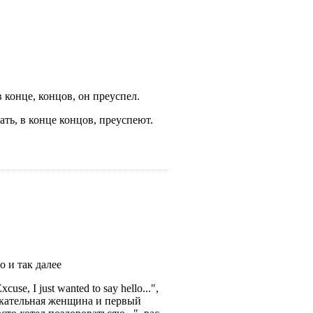
 в конце, концов, он преуспел.
ботать, в конце концов, преуспеют.
о и так далее
use, I just wanted to say hello...",
ивлекательная женщина и первый