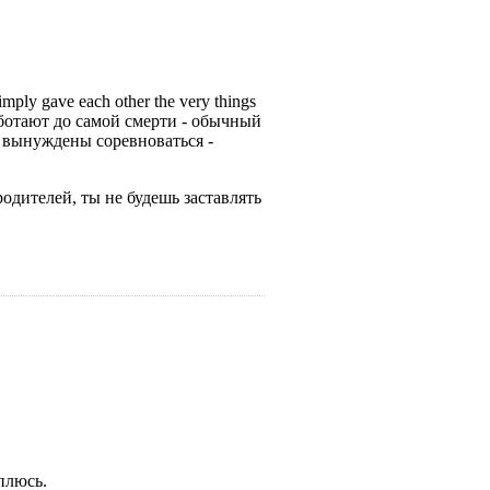
imply gave each other the very things
 работают до самой смерти - обычный
ы вынуждены соревноваться -
х родителей, ты не будешь заставлять
оплюсь.