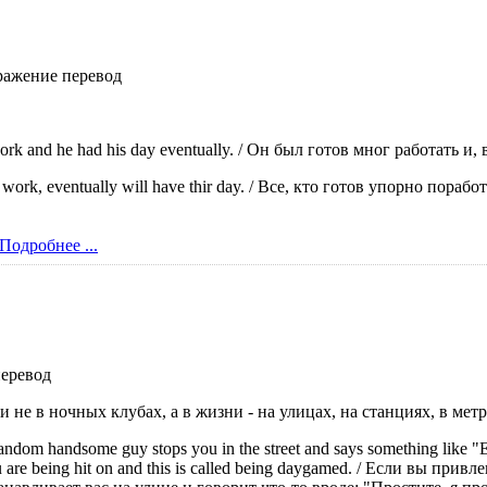
ражение перевод
work and he had his day eventually. / Он был готов мног работать и,
d work, eventually will have thir day. / Все, кто готов упорно пора
Подробнее ...
еревод
 не в ночных клубах, а в жизни - на улицах, на станциях, в метр
andom handsome guy stops you in the street and says something like "Exc
ou are being hit on and this is called being daygamed. / Если вы пр