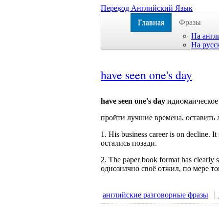
Перевод Английский Язык
Главная
Фразы
На англ
На русс
have seen one's day
have seen one's day
идиомаическое 
пройти лучшие времена, оставить 
1. His business career is on decline.
остались позади.
2. The paper book format has clearly
однозначно своё отжил, по мере то
английские разговорные фразы