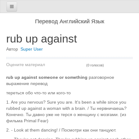
Главная
Перевод Английский Язык
Фразы
rub up against
На английском
Автор
Super User
На русском
Поиск по сайту
Оцените материал
(0 голосов)
Блог
rub up against someone or something
разговорное
выражение перевод
тереться обо что-то или кого-то
1. Are you nervous? Sure you are. It's been a while since you
rubbed up against a woman with a brain. / Ты нервничаешь?
Конечно. Ты давно уже не терся о женщину с мозгами. (из
фильма Primal Fear)
2. - Look at them dancing! / Посмотри как они танцуют.