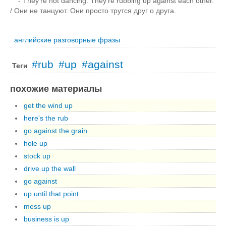
- They're not dancing. They're rubbing up against each other.
/ Они не танцуют. Они просто трутся друг о друга.
английские разговорные фразы
#rub
#up
#against
Теги
похожие материалы
get the wind up
here's the rub
go against the grain
hole up
stock up
drive up the wall
go against
up until that point
mess up
business is up