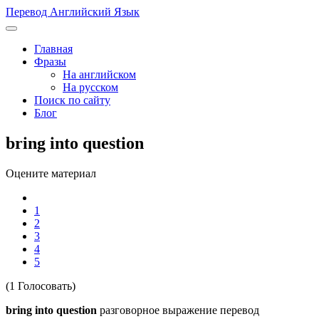
Перевод Английский Язык
Главная
Фразы
На английском
На русском
Поиск по сайту
Блог
bring into question
Оцените материал
1
2
3
4
5
(1 Голосовать)
bring into question
разговорное выражение перевод