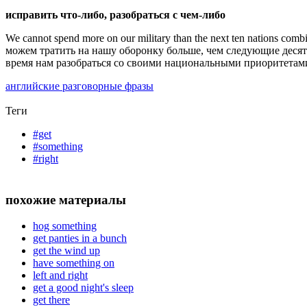
исправить что-либо, разобраться с чем-либо
We cannot spend more on our military than the next ten nations combin
можем тратить на нашу оборонку больше, чем следующие десят
время нам разобраться со своими национальными приоритетам
английские разговорные фразы
Теги
#get
#something
#right
похожие материалы
hog something
get panties in a bunch
get the wind up
have something on
left and right
get a good night's sleep
get there