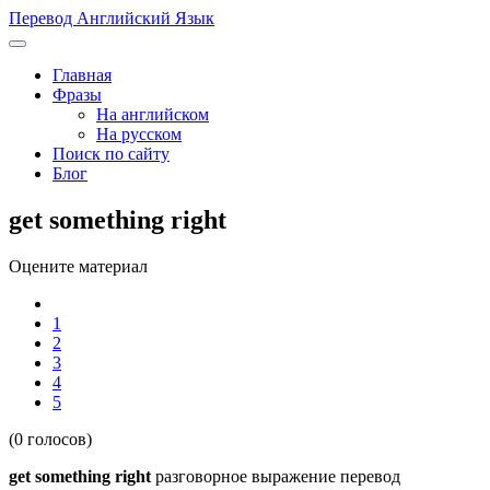
Перевод Английский Язык
Главная
Фразы
На английском
На русском
Поиск по сайту
Блог
get something right
Оцените материал
1
2
3
4
5
(0 голосов)
get something right
разговорное выражение перевод