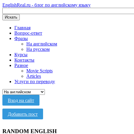
EnglishReal.ru - блог по английскому языку
Искать
Главная
Вопрос-ответ
Фразы
На английском
На русском
Курсы
Контакты
Разное
Movie Scripts
Articles
Услуги по переводу
Вход на сайт
Добавить пост
RANDOM ENGLISH