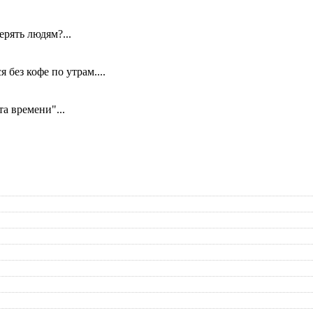
ерять людям?...
без кофе по утрам....
а времени"...