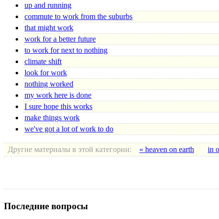
up and running
commute to work from the suburbs
that might work
work for a better future
to work for next to nothing
climate shift
look for work
nothing worked
my work here is done
I sure hope this works
make things work
we've got a lot of work to do
Другие материалы в этой категории:
« heaven on earth
in 
Последние вопросы