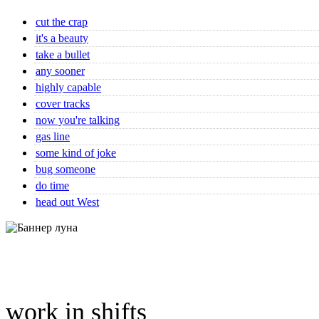
cut the crap
it's a beauty
take a bullet
any sooner
highly capable
cover tracks
now you're talking
gas line
some kind of joke
bug someone
do time
head out West
work in shifts