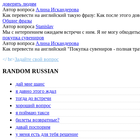
доверять людям
Автор вопроса
Алина Искандерова
Как перевести на английский такую фразу: Как после этого дов
Общие фразы
Автор вопроса
Stanislav
Мы с нетерпением ожидаем встречи с ним. Я не могу обходиться 
покупка сувениров
Автор вопроса
Алина Искандерова
Как перевести на английский "Покупка сувениров - полная трат
</ br>
Задайте свой вопрос
RANDOM RUSSIAN
дай мне шанс
я давно этого ждал
тогда до встречи
хороший вопрос
я поймаю такси
билеты возвратные?
давай поспорим
у меня есть для тебя решение