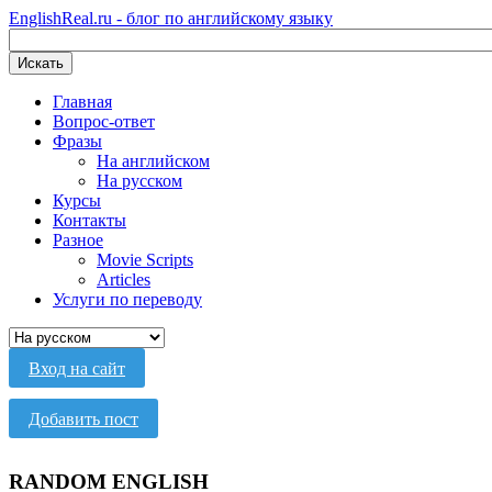
EnglishReal.ru - блог по английскому языку
Искать
Главная
Вопрос-ответ
Фразы
На английском
На русском
Курсы
Контакты
Разное
Movie Scripts
Articles
Услуги по переводу
Вход на сайт
Добавить пост
RANDOM ENGLISH