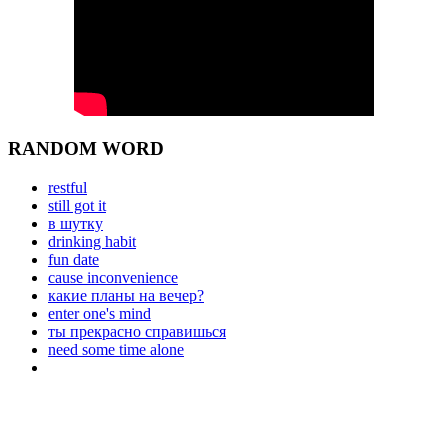
RANDOM WORD
restful
still got it
в шутку
drinking habit
fun date
cause inconvenience
какие планы на вечер?
enter one's mind
ты прекрасно справишься
need some time alone