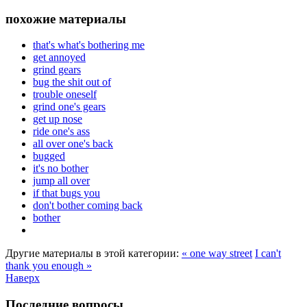
похожие материалы
that's what's bothering me
get annoyed
grind gears
bug the shit out of
trouble oneself
grind one's gears
get up nose
ride one's ass
all over one's back
bugged
it's no bother
jump all over
if that bugs you
don't bother coming back
bother
Другие материалы в этой категории:
« one way street
I can't
thank you enough »
Наверх
Последние вопросы