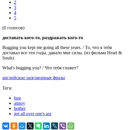
2
3
4
5
(0 голосов)
доставать кого-то, раздражать кого-то
Bugging you kept me going all these years. / То, что я тебя
доставал все эти годы, давало мне силы. (из фильма Heart &
Souls)
What's bugging you? / Что тебя гложет?
английские разговорные фразы
Теги
bug
annoy
bother
get all over one's ass