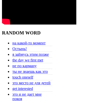
RANDOM WORD
на какой-то момент
Остынь!
я займусь этим позже
the day we first met
не по карману
ты не знаешь как это
touch oneself
это место не для детей
get interested
это и не дает мне
покоя