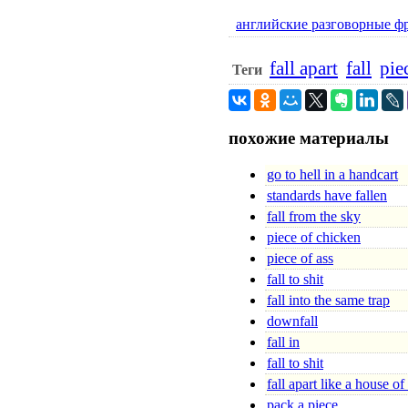
английские разговорные ф
fall apart
fall
pie
Теги
похожие материалы
go to hell in a handcart
standards have fallen
fall from the sky
piece of chicken
piece of ass
fall to shit
fall into the same trap
downfall
fall in
fall to shit
fall apart like a house of
pack a piece