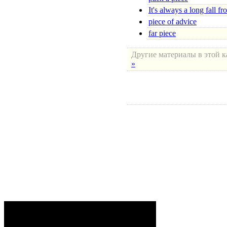
It's always a long fall fr
piece of advice
far piece
Другие материалы в этой к
»