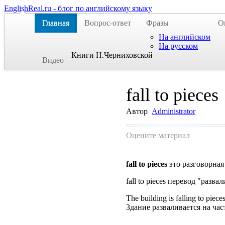
EnglishReal.ru - блог по английскому языку
Главная
Вопрос-ответ
Фразы
О
На английском
На русском
Книги Н.Черниховской
Видео
fall to pieces
Автор
Administrator
Оцените материал
fall to pieces
это разговорная
fall to pieces перевод "разва
The building is falling to piece
Здание разваливается на част