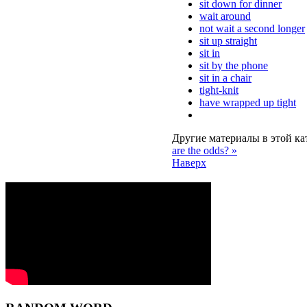
sit down for dinner
wait around
not wait a second longer
sit up straight
sit in
sit by the phone
sit in a chair
tight-knit
have wrapped up tight
Другие материалы в этой ка
are the odds? »
Наверх