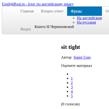
EnglishReal.ru - блог по английскому языку
Главная
Вопрос-ответ
Фразы
О
На английском
На русском
Книги Н.Черниховской
Видео
sit tight
Автор
Super User
Оцените материал
1
2
3
4
5
(0 голосов)