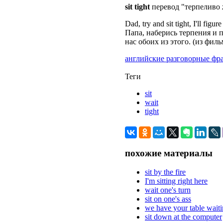
sit tight
перевод "терпеливо ж
Dad, try and sit tight, I'll figur
Папа, наберись терпения и 
нас обоих из этого. (из фил
английские разговорные фр
Теги
sit
wait
tight
похожие материалы
sit by the fire
I'm sitting right here
wait one's turn
sit on one's ass
we have your table wait
sit down at the computer