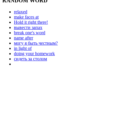
RANDOM WORD
relaxed
make faces at
Hold it right there!
вывести запах
break one's word
name after
могу я быть честным?
in light of
doing your homework
сидеть за столом