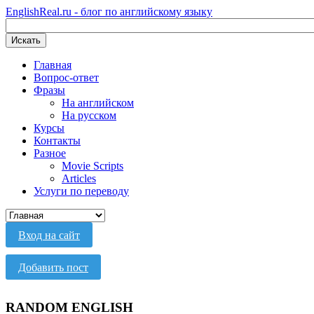
EnglishReal.ru - блог по английскому языку
Искать
Главная
Вопрос-ответ
Фразы
На английском
На русском
Курсы
Контакты
Разное
Movie Scripts
Articles
Услуги по переводу
Вход на сайт
Добавить пост
RANDOM ENGLISH