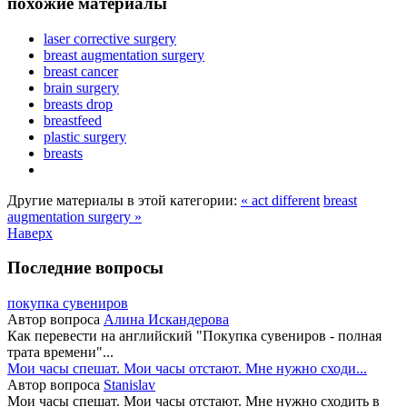
похожие материалы
laser corrective surgery
breast augmentation surgery
breast cancer
brain surgery
breasts drop
breastfeed
plastic surgery
breasts
Другие материалы в этой категории:
« act different
breast
augmentation surgery »
Наверх
Последние вопросы
покупка сувениров
Автор вопроса
Алина Искандерова
Как перевести на английский "Покупка сувениров - полная
трата времени"...
Мои часы спешат. Мои часы отстают. Мне нужно сходи...
Автор вопроса
Stanislav
Мои часы спешат. Мои часы отстают. Мне нужно сходить в