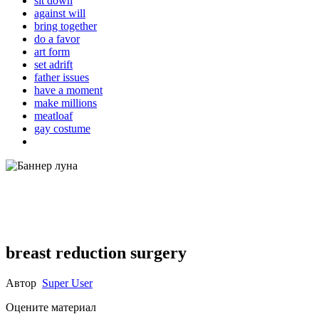
sit down
against will
bring together
do a favor
art form
set adrift
father issues
have a moment
make millions
meatloaf
gay costume
breast reduction surgery
Автор
Super User
Оцените материал