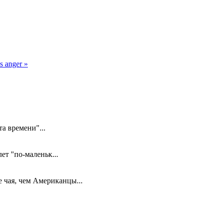
's anger »
а времени"...
ет "по-маленьк...
 чая, чем Американцы...