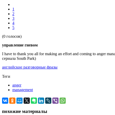
1
2
3
4
5
(0 голосов)
управление гневом
I have to thank you all for making an effort and coming to anger
сериала South Park)
английские разговорные фразы
Теги
anger
management
похожие материалы