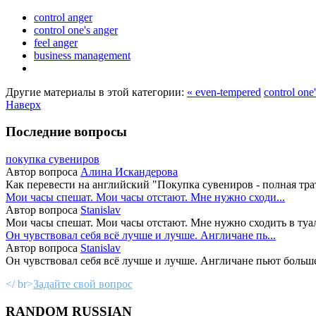
control anger
control one's anger
feel anger
business management
Другие материалы в этой категории:
« even-tempered
control one
Наверх
Последние вопросы
покупка сувениров
Автор вопроса
Алина Искандерова
Как перевести на английский "Покупка сувениров - полная трат
Мои часы спешат. Мои часы отстают. Мне нужно сходи...
Автор вопроса
Stanislav
Мои часы спешат. Мои часы отстают. Мне нужно сходить в туал
Он чувствовал себя всё лучше и лучше. Англичане пь...
Автор вопроса
Stanislav
Он чувствовал себя всё лучше и лучше. Англичане пьют больше
</ br>
Задайте свой вопрос
RANDOM RUSSIAN