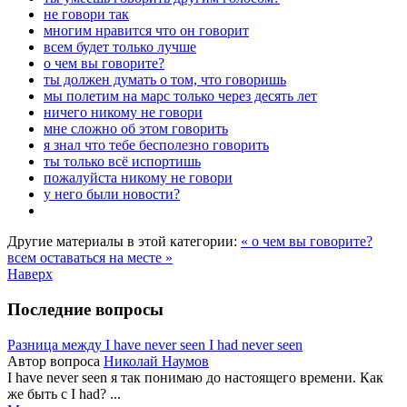
не говори так
многим нравится что он говорит
всем будет только лучше
о чем вы говорите?
ты должен думать о том, что говоришь
мы полетим на марс только через десять лет
ничего никому не говори
мне сложно об этом говорить
я знал что тебе бесполезно говорить
ты только всё испортишь
пожалуйста никому не говори
у него были новости?
Другие материалы в этой категории:
« о чем вы говорите?
всем оставаться на месте »
Наверх
Последние вопросы
Разница между I have never seen I had never seen
Автор вопроса
Николай Наумов
I have never seen я так понимаю до настоящего времени. Как
же быть с I had? ...