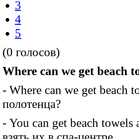
3
4
5
(0 голосов)
Where can we get beach t
- Where can we get beach t
полотенца?
- You can get beach towels 
взять их в спа-центре.