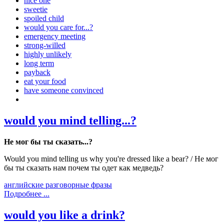
nice one
sweetie
spoiled child
would you care for...?
emergency meeting
strong-willed
highly unlikely
long term
payback
eat your food
have someone convinced
would you mind telling...?
Не мог бы ты сказать...?
Would you mind telling us why you're dressed like a bear? / Не мог
бы ты сказать нам почем ты одет как медведь?
английские разговорные фразы
Подробнее ...
would you like a drink?