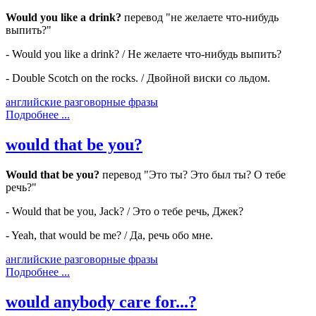
Would you like a drink?
перевод "не желаете что-нибудь
выпить?"
- Would you like a drink? / Не желаете что-нибудь выпить?
- Double Scotch on the rocks. / Двойной виски со льдом.
английские разговорные фразы
Подробнее ...
would that be you?
Would that be you?
перевод "Это ты? Это был ты? О тебе
речь?"
- Would that be you, Jack? / Это о тебе речь, Джек?
- Yeah, that would be me? / Да, речь обо мне.
английские разговорные фразы
Подробнее ...
would anybody care for...?