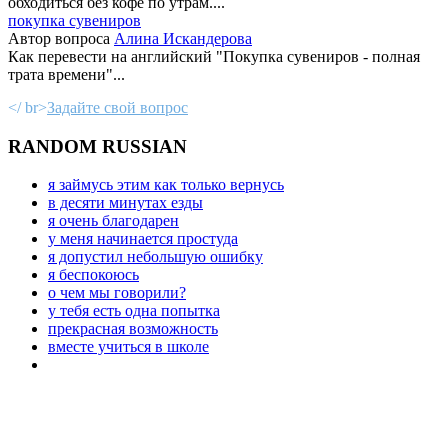
обходиться без кофе по утрам....
покупка сувениров
Автор вопроса
Алина Искандерова
Как перевести на английский "Покупка сувениров - полная
трата времени"...
</ br>
Задайте свой вопрос
RANDOM RUSSIAN
я займусь этим как только вернусь
в десяти минутах езды
я очень благодарен
у меня начинается простуда
я допустил небольшую ошибку
я беспокоюсь
о чем мы говорили?
у тебя есть одна попытка
прекрасная возможность
вместе учиться в школе