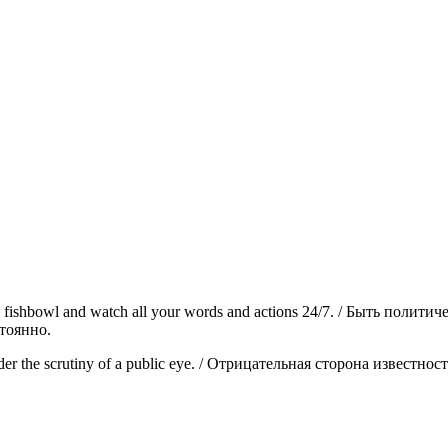
live in a fishbowl and watch all your words and actions 24/7. / Быть
тоянно.
l under the scrutiny of a public eye. / Отрицательная сторона извес