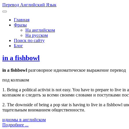
Перевод Английский Язык
Главная
Фразы
На английском
На русском
Поиск по сайту
Блог
in a fishbowl
in a fishbowl
разговорное идиоматическое выражение перевод
под колпаком
1. Being a political activist is not easy. You have to prepare to 
колпаком и следить за всеми своими словами и поступками пос
2. The downside of being a pop star is having to live in a fishbow
тщательным вниманием общественности.
идиомы в английском
Подробнее ...