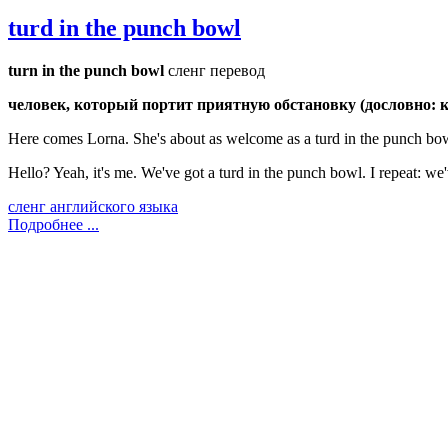
turd in the punch bowl
turn in the punch bowl
сленг перевод
человек, который портит приятную обстановку (дословно: к
Here comes Lorna. She's about as welcome as a turd in the punch b
Hello? Yeah, it's me. We've got a turd in the punch bowl. I repeat:
сленг английского языка
Подробнее ...