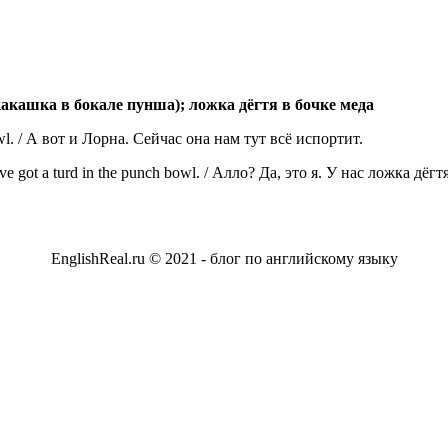
акашка в бокале пунша); ложка дёгтя в бочке меда
owl. / А вот и Лорна. Сейчас она нам тут всё испортит.
 we've got a turd in the punch bowl. / Алло? Да, это я. У нас ложка 
EnglishReal.ru © 2021 - блог по английскому языку